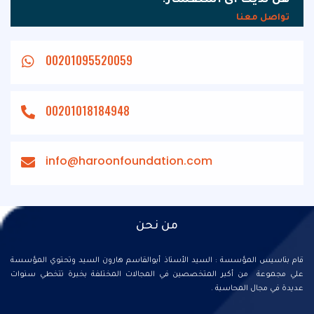
تواصل معنا
اتصل بنا
00201095520059
00201018184948
info@haroonfoundation.com
من نحن
قام بتاسيس المؤسسة : السيد الأستاذ أبوالقاسم هارون السيد وتحتوي المؤسسة
علي مجموعة من أكبر المتخصصين في المجالات المختلفة بخبرة تتخطي سنوات
عديدة في مجال المحاسبة .